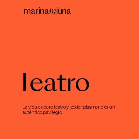
Teatro
La vida es puro teatro y poder plasmarlo es un 
auténtico privilegio.