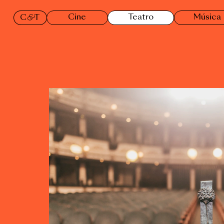
Cine
Teatro
Música
& 
C 
T